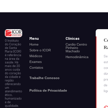
Menu
Clínicas
C
O Instituto
do Coração
Home
Cardio Centro
R
Pinheiro
de Santa
Sobre o ICOR
Machado
Maria (ICOR)
é referência
Médicos
Se
Hemodinâmica
na área da
Exames
est
saúde. Há
mais de 20
Contatos
co
anos cuida
do coração
dú
da cidade e
Trabalhe Conosco
pr
região
oferecendo
de
um
Política de Privacidade
lig
atendimento
ético,
humanizado
e de
qualidade.