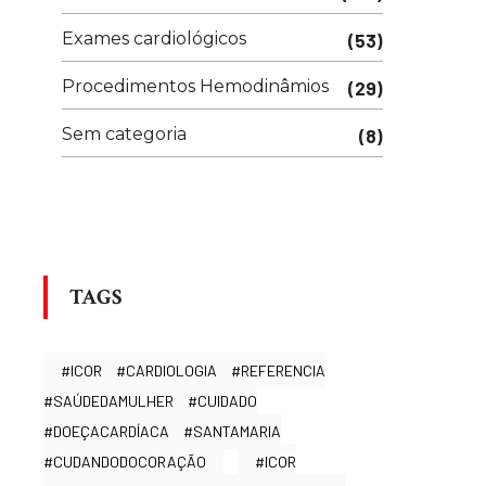
Exames cardiológicos
(53)
Procedimentos Hemodinâmios
(29)
Sem categoria
(8)
TAGS
#ICOR #CARDIOLOGIA #REFERENCIA
#SAÚDEDAMULHER #CUIDADO
#DOEÇACARDÍACA #SANTAMARIA
#CUDANDODOCORAÇÃO
#ICOR