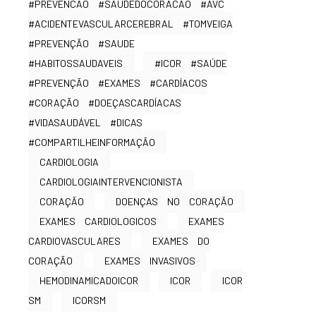
#PREVENCAO #SAUDEDOCORACAO #AVC
#ACIDENTEVASCULARCEREBRAL #TOMVEIGA
#PREVENÇÃO #SAUDE
#HABITOSSAUDAVEIS
#ICOR #SAÚDE
#PREVENÇÃO #EXAMES #CARDÍACOS
#CORAÇÃO #DOEÇASCARDÍACAS
#VIDASAUDÁVEL #DICAS
#COMPARTILHEINFORMAÇÃO
CARDIOLOGIA
CARDIOLOGIAINTERVENCIONISTA
CORAÇÃO
DOENÇAS NO CORAÇÃO
EXAMES CARDIOLOGICOS
EXAMES
CARDIOVASCULARES
EXAMES DO
CORAÇÃO
EXAMES INVASIVOS
HEMODINAMICADOICOR
ICOR
ICOR
SM
ICORSM