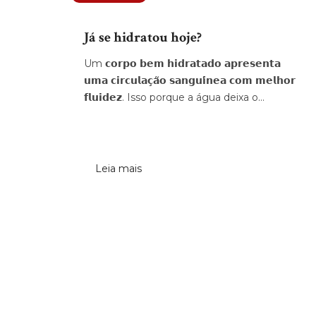
Já se hidratou hoje?
Um 𝗰𝗼𝗿𝗽𝗼 𝗯𝗲𝗺 𝗵𝗶𝗱𝗿𝗮𝘁𝗮𝗱𝗼 𝗮𝗽𝗿𝗲𝘀𝗲𝗻𝘁𝗮
𝘂𝗺𝗮 𝗰𝗶𝗿𝗰𝘂𝗹𝗮𝗰̧𝗮̃𝗼 𝘀𝗮𝗻𝗴𝘂𝗶́𝗻𝗲𝗮 𝗰𝗼𝗺 𝗺𝗲𝗹𝗵𝗼𝗿
𝗳𝗹𝘂𝗶𝗱𝗲𝘇. Isso porque a água deixa o...
Leia mais