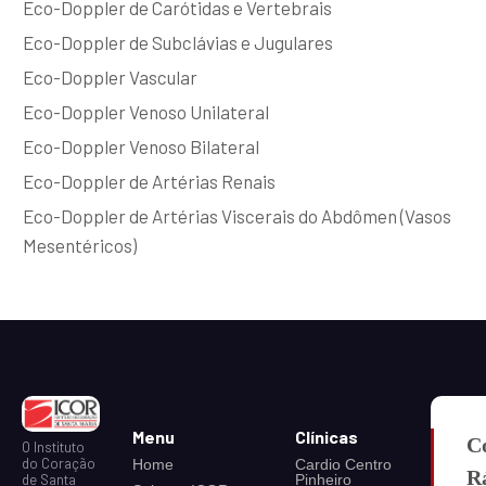
Eco-Doppler de Carótidas e Vertebrais
Eco-Doppler de Subclávias e Jugulares
Eco-Doppler Vascular
Eco-Doppler Venoso Unilateral
Eco-Doppler Venoso Bilateral
Eco-Doppler de Artérias Renais
Eco-Doppler de Artérias Viscerais do Abdômen (Vasos
Mesentéricos)
Menu
Clínicas
C
O Instituto
do Coração
Home
Cardio Centro
R
Pinheiro
de Santa