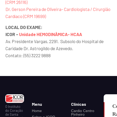
(CRM 26116)
Dr. Gerson Pereira de Oliveira- Cardiologista / Cirurgião
Cardíaco (CRM 19699)
LOCAL DO EXAME:
ICOR –
Unidade HEMODINÂMICA- HCAA
Av. Presidente Vargas, 2291. Subsolo do Hospital de
Caridade Dr. Astrogildo de Azevedo.
Contato: (55) 3222 9888
Menu
Clínicas
C
O Instituto
do Coração
Home
Cardio Centro
R
Pinheiro
de Santa
Sobre o ICOR