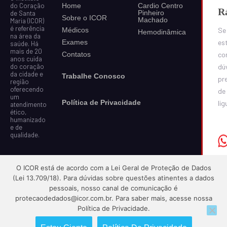
do Coração
Home
Cardio Centro
R
Pinheiro
de Santa
Sobre o ICOR
Machado
Maria (ICOR)
é referência
Médicos
Se
Hemodinâmica
na área da
Exames
est
saúde. Há
mais de 20
Contatos
co
anos cuida
do coração
dú
da cidade e
Trabalhe Conosco
pr
região
oferecendo
de
um
Política de Privacidade
lig
atendimento
ético,
humanizado
e de
qualidade.
O ICOR está de acordo com a Lei Geral de Proteção de Dados
(Lei 13.709/18). Para dúvidas sobre questões atinentes a dados
pessoais, nosso canal de comunicação é
protecaodedados@icor.com.br
. Para saber mais, acesse nossa
Política de Privacidade.