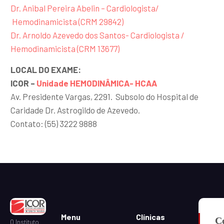
Dr. Anibal Pereira Abelin – Cardiologista/
Hemodinamicista (CRM 29842)
Dr. Arnoldo Azevedo dos Santos- Cardiologista /
Hemodinamicista (CRM 13677)
LOCAL DO EXAME:
ICOR –
Unidade HEMODINÂMICA- HCAA
Av. Presidente Vargas, 2291. Subsolo do Hospital de
Caridade Dr. Astrogildo de Azevedo.
Contato: (55) 3222 9888
Menu
Clínicas
C
O Instituto