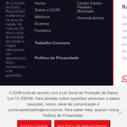
do Coração
Home
Cardio Centro
R
Pinheiro
de Santa
Sobre o ICOR
Machado
Maria (ICOR)
é referência
Médicos
Se
Hemodinâmica
na área da
Exames
est
saúde. Há
mais de 20
Contatos
co
anos cuida
do coração
dú
da cidade e
Trabalhe Conosco
pr
região
oferecendo
de
um
lig
Política de Privacidade
atendimento
ético,
humanizado
e de
qualidade.
O ICOR está de acordo com a Lei Geral de Proteção de Dados
(Lei 13.709/18). Para dúvidas sobre questões atinentes a dados
pessoais, nosso canal de comunicação é
protecaodedados@icor.com.br
. Para saber mais, acesse nossa
Política de Privacidade.
ESTOU CIENTE
POLÍTICA DE PRIVACIDADE