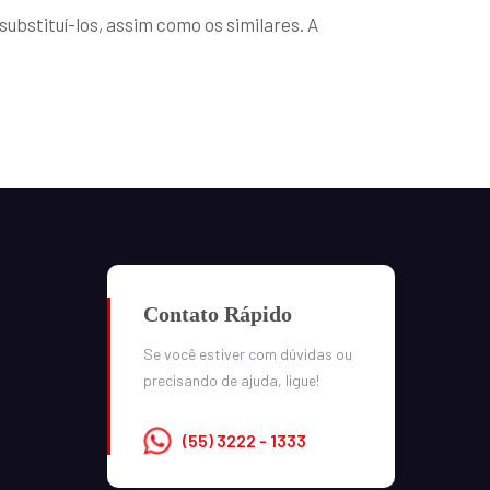
stituí-los, assim como os similares. A
Contato Rápido
Se você estiver com dúvidas ou
precisando de ajuda, ligue!
(55) 3222 - 1333