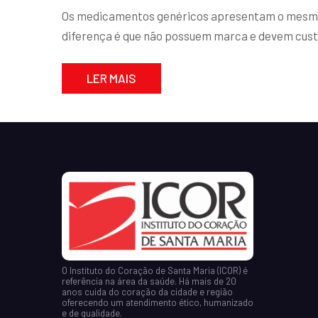
Os medicamentos genéricos apresentam o mesmo p
diferença é que não possuem marca e devem custa
LER MAIS
O Instituto do Coração de Santa Maria (ICOR) é
referência na área da saúde. Há mais de 20
anos cuida do coração da cidade e região
oferecendo um atendimento ético, humanizado
e de qualidade.