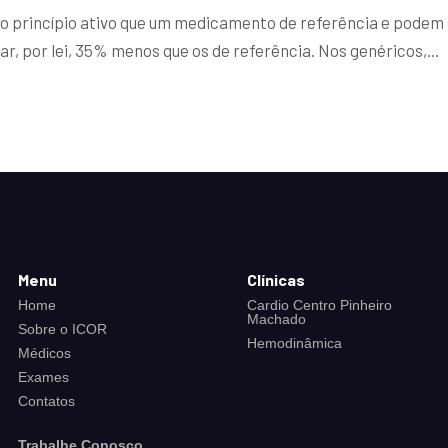
rincípio ativo que um medicamento de referência e podem sub
r, por lei, 35% menos que os de referência. Nos genéricos,…
Menu
Clínicas
Home
Cardio Centro Pinheiro
Machado
Sobre o ICOR
Hemodinâmica
Médicos
Exames
Contatos
Trabalhe Conosco