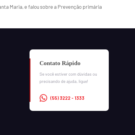
anta Maria, e falou sobre a Prevenção primária
Contato Rápido
Se você estiver com dúvidas ou
precisando de ajuda, ligue!
(55) 3222 - 1333