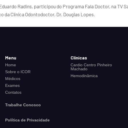
. Eduardo Radins, participou do Programa Fala Doctor, na TV S
co da Clínica Odontodoctor, Dr. Douglas Lopes.
Menu
Clínicas
Home
Cardio Centro Pinheiro
Machado
Sobre o ICOR
Hemodinâmica
Médicos
Exames
Contatos
Trabalhe Conosco
Política de Privacidade