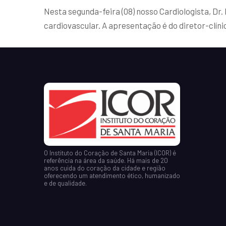
Nesta segunda-feira (08) nosso Cardiologista, Dr
cardiovascular. A apresentação é do diretor-clíni
O Instituto do Coração de Santa Maria (ICOR) é
referência na área da saúde. Há mais de 20
anos cuida do coração da cidade e região
oferecendo um atendimento ético, humanizado
e de qualidade.