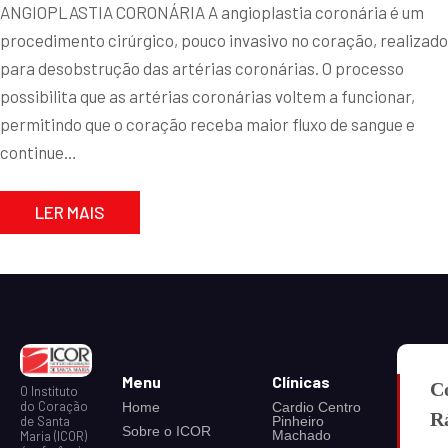
ANGIOPLASTIA CORONÁRIA A angioplastia coronária é um
procedimento cirúrgico, pouco invasivo no coração, realizado
para desobstrução das artérias coronárias. O processo
possibilita que as artérias coronárias voltem a funcionar,
permitindo que o coração receba maior fluxo de sangue e
continue…
LER MAIS
Menu
Clínicas
C
O Instituto
do Coração
Home
Cardio Centro
R
Pinheiro
de Santa
Sobre o ICOR
Machado
Maria (ICOR)