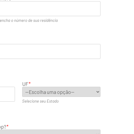
encha o número de sua residência
UF
*
Selecione seu Estado
pp?
*