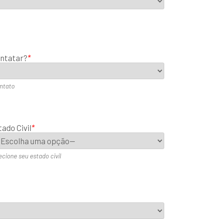
ontatar?
*
ntato
ado Civil
*
ecione seu estado civil