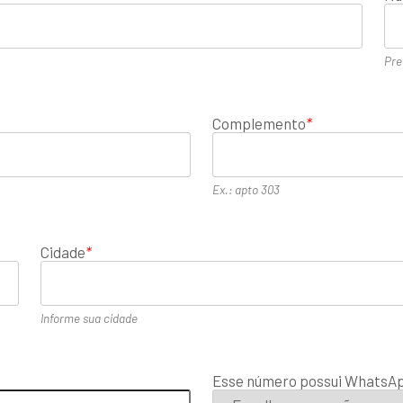
Pre
Complemento
*
Ex.: apto 303
Cidade
*
Informe sua cidade
Esse número possui WhatsA