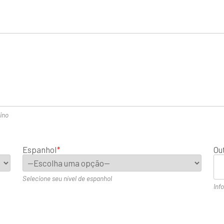
ino
Espanhol
*
Ou
Selecione seu nível de espanhol
Inf