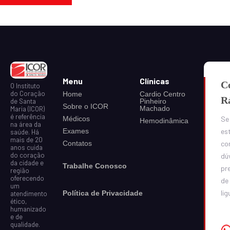
Menu
Clínicas
C
O Instituto
do Coração
Home
Cardio Centro
R
Pinheiro
de Santa
Sobre o ICOR
Machado
Maria (ICOR)
é referência
Médicos
Se
Hemodinâmica
na área da
Exames
est
saúde. Há
mais de 20
Contatos
co
anos cuida
do coração
dú
da cidade e
Trabalhe Conosco
pr
região
oferecendo
de
um
lig
Política de Privacidade
atendimento
ético,
humanizado
e de
qualidade.