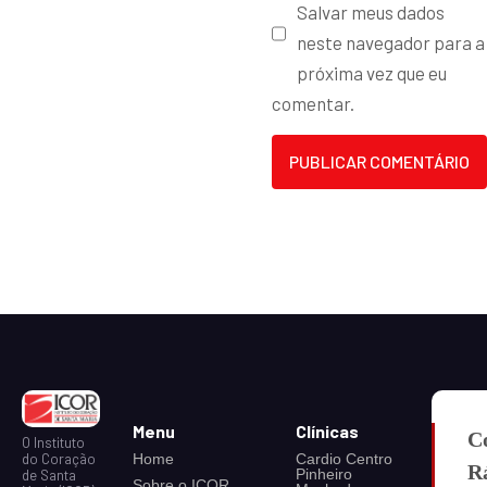
Salvar meus dados
neste navegador para a
próxima vez que eu
comentar.
Menu
Clínicas
C
O Instituto
do Coração
Home
Cardio Centro
R
Pinheiro
de Santa
Sobre o ICOR