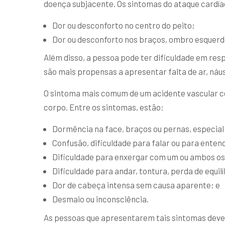
doença subjacente. Os sintomas do ataque cardía
Dor ou desconforto no centro do peito;
Dor ou desconforto nos braços, ombro esquerdo
Além disso, a pessoa pode ter dificuldade em resp
são mais propensas a apresentar falta de ar, náu
O sintoma mais comum de um acidente vascular ce
corpo. Entre os sintomas, estão:
Dormência na face, braços ou pernas, especia
Confusão, dificuldade para falar ou para enten
Dificuldade para enxergar com um ou ambos os
Dificuldade para andar, tontura, perda de equil
Dor de cabeça intensa sem causa aparente; e
Desmaio ou inconsciência.
As pessoas que apresentarem tais sintomas dev