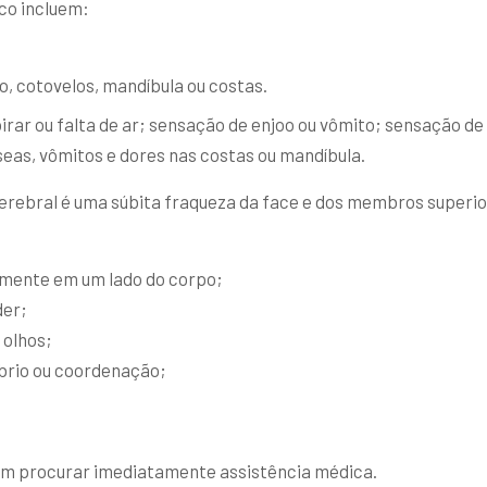
co incluem:
, cotovelos, mandíbula ou costas.
irar ou falta de ar; sensação de enjoo ou vômito; sensação de 
seas, vômitos e dores nas costas ou mandíbula.
rebral é uma súbita fraqueza da face e dos membros superior
lmente em um lado do corpo;
der;
 olhos;
íbrio ou coordenação;
em procurar imediatamente assistência médica.