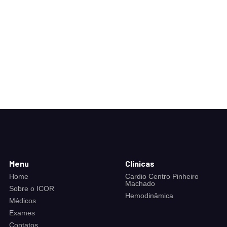
Menu
Clínicas
Home
Cardio Centro Pinheiro
Machado
Sobre o ICOR
Hemodinâmica
Médicos
Exames
Contatos