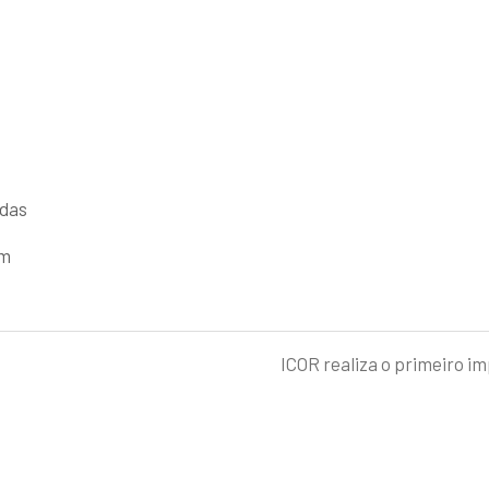
idas
em
ICOR realiza o primeiro i