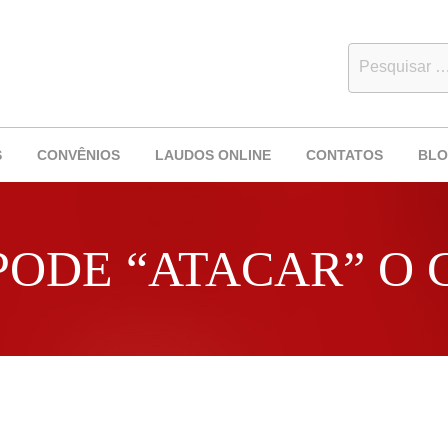
S
CONVÊNIOS
LAUDOS ONLINE
CONTATOS
BL
PODE “ATACAR” O