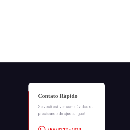
Contato Rápido
Se você estiver com dúvidas ou
precisando de ajuda, ligue!
(55) 3222 - 1333