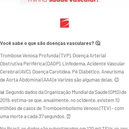
Você sabe o que são doenças vasculares? 🤔
Trombose Venosa Profunda (TVP), Doença Arterial
Obstrutiva Periférica (DAOP), Linfedema, Acidente Vascular
Cerebral (AVC), Doença Carotídea, Pé Diabético, Aneurisma
de Aorta Abdominal (AAA) e Varizes são algumas delas. 😉
📊 Segundo dados da Organização Mundial da Saúde (OMS) de
2019, estima-se que, anualmente, no ocidente, existem 10
milhões de casos de Tromboembolismo Venoso (TEV) – com
uma morte a cada 37 segundos. ⏰
No Brasil, os dados são subestimados em 120 mil TEVs ao ano.