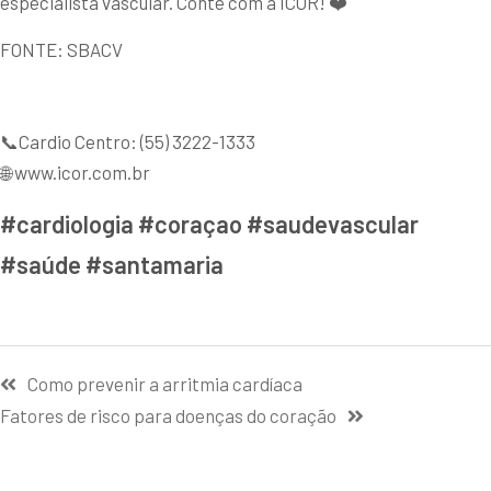
especialista vascular. Conte com a ICOR! ❤️
FONTE: SBACV
📞Cardio Centro: (55) 3222-1333
🌐 www.icor.com.br
#cardiologia #coraçao #saudevascular
#saúde #santamaria
Como prevenir a arritmia cardíaca
Fatores de risco para doenças do coração