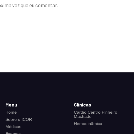
óxima vez que eu comentar.
Menu
Clínicas
Home
Cardio Centro Pinheiro
Machado
Sobre o ICOR
Hemodinâmica
Médicos
Exames