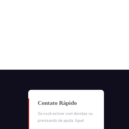
Contato Rápido
Se você estiver com dúvidas ou
precisando de ajuda, ligue!