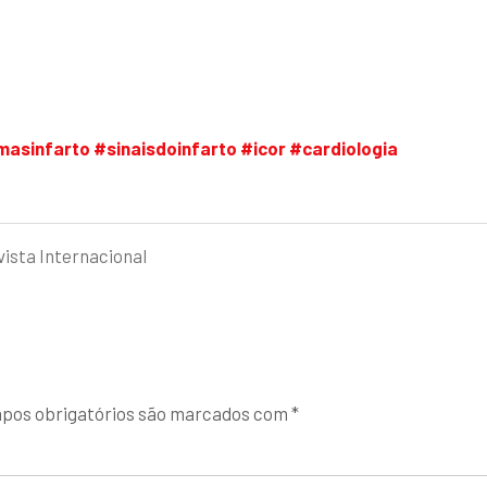
masinfarto
#sinaisdoinfarto
#icor
#cardiologia
vista Internacional
pos obrigatórios são marcados com
*