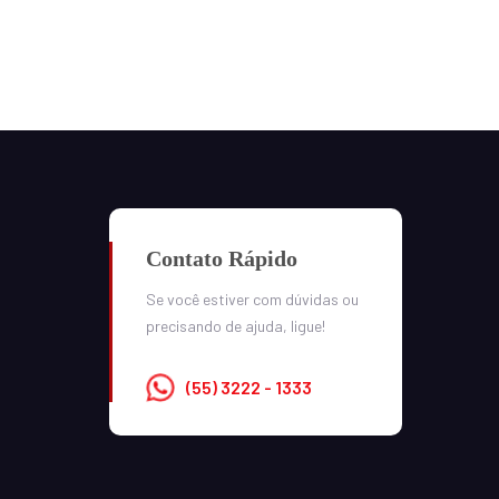
Contato Rápido
Se você estiver com dúvidas ou
precisando de ajuda, ligue!
(55) 3222 - 1333