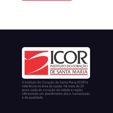
O Instituto do Coração de Santa Maria (ICOR) é
referência na área da saúde. Há mais de 20
anos cuida do coração da cidade e região
oferecendo um atendimento ético, humanizado
e de qualidade.