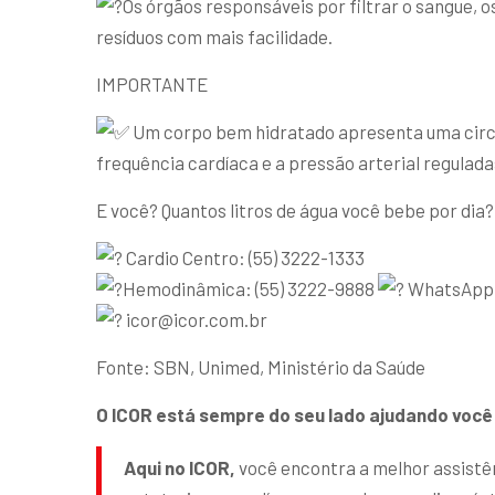
Os órgãos responsáveis por filtrar o sangue, o
resíduos com mais facilidade.
IMPORTANTE
Um corpo bem hidratado apresenta uma circul
frequência cardíaca e a pressão arterial regulada
E você? Quantos litros de água você bebe por dia?
Cardio Centro: (55) 3222-1333
Hemodinâmica: (55) 3222-9888
WhatsApp: 
icor@icor.com.br
Fonte: SBN, Unimed, Ministério da Saúde
O ICOR está sempre do seu lado ajudando você 
Aqui no ICOR,
você encontra a melhor assistên