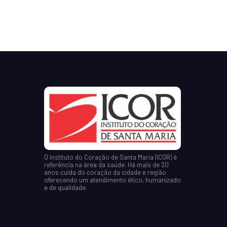
O Instituto do Coração de Santa Maria (ICOR) é
referência na área da saúde. Há mais de 20
anos cuida do coração da cidade e região
oferecendo um atendimento ético, humanizado
e de qualidade.