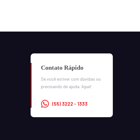
Contato Rápido
Se você estiver com dúvidas ou
precisando de ajuda, ligue!
(55) 3222 - 1333