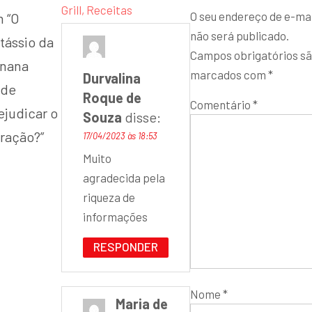
Grill, Receitas
O seu endereço de e-mai
 “
O
não será publicado.
tássio da
Campos obrigatórios s
nana
marcados com
*
Durvalina
de
Roque de
Comentário
*
ejudicar o
Souza
disse:
ração?
”
17/04/2023 às 18:53
Muito
agradecida pela
riqueza de
informações
RESPONDER
Nome
*
Maria de