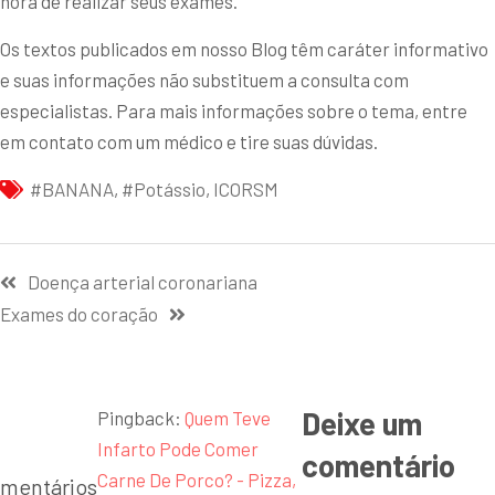
hora de realizar seus exames.
Os textos publicados em nosso Blog têm caráter informativo
e suas informações não substituem a consulta com
especialistas. Para mais informações sobre o tema, entre
em contato com um médico e tire suas dúvidas.
#BANANA
,
#potássio
,
ICORSM
Doença arterial coronariana
Exames do coração
Deixe um
Pingback:
Quem Teve
Infarto Pode Comer
comentário
Carne De Porco? - Pizza,
mentários