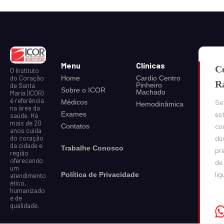
Menu
Clínicas
C
O Instituto
do Coração
Home
Cardio Centro
R
Pinheiro
de Santa
Sobre o ICOR
Machado
Maria (ICOR)
é referência
Médicos
Se
Hemodinâmica
na área da
Exames
est
saúde. Há
mais de 20
Contatos
co
anos cuida
do coração
dú
da cidade e
Trabalhe Conosco
pr
região
oferecendo
de
um
lig
Política de Privacidade
atendimento
ético,
humanizado
e de
qualidade.