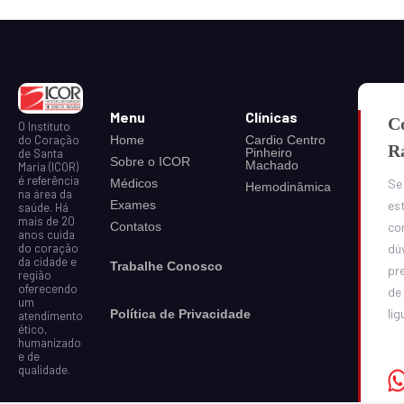
Menu
Clínicas
C
O Instituto
do Coração
Home
Cardio Centro
R
Pinheiro
de Santa
Sobre o ICOR
Machado
Maria (ICOR)
é referência
Médicos
Se
Hemodinâmica
na área da
Exames
est
saúde. Há
mais de 20
Contatos
co
anos cuida
do coração
dú
da cidade e
Trabalhe Conosco
pr
região
oferecendo
de
um
lig
Política de Privacidade
atendimento
ético,
humanizado
e de
qualidade.