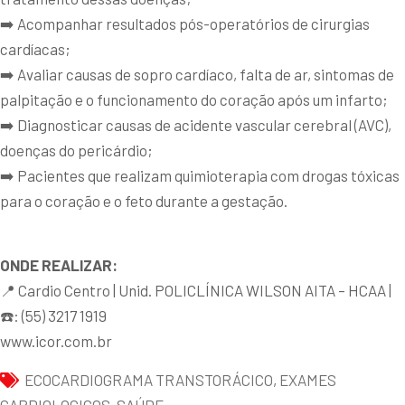
➡️ Acompanhar resultados pós-operatórios de cirurgias
cardíacas;
➡️ Avaliar causas de sopro cardíaco, falta de ar, sintomas de
palpitação e o funcionamento do coração após um infarto;
➡️ Diagnosticar causas de acidente vascular cerebral (AVC),
doenças do pericárdio;
➡️ Pacientes que realizam quimioterapia com drogas tóxicas
para o coração e o feto durante a gestação.
ONDE REALIZAR:
📍 Cardio Centro | Unid. POLICLÍNICA WILSON AITA – HCAA |
☎️: (55) 3217 1919
www.icor.com.br
ECOCARDIOGRAMA TRANSTORÁCICO
,
EXAMES
CARDIOLOGICOS
,
SAÚDE