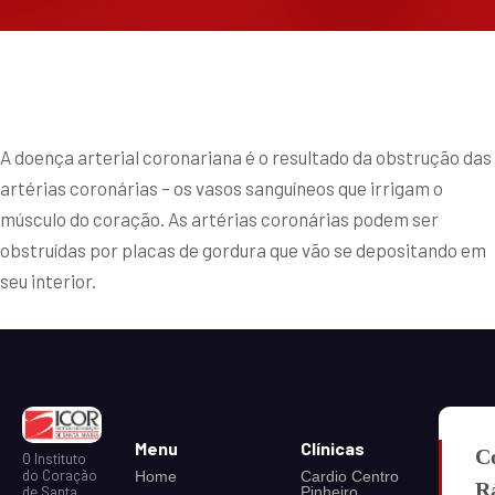
A doença arterial coronariana é o resultado da obstrução das
artérias coronárias – os vasos sanguíneos que irrigam o
músculo do coração. As artérias coronárias podem ser
obstruídas por placas de gordura que vão se depositando em
seu interior.
Menu
Clínicas
C
O Instituto
do Coração
Home
Cardio Centro
R
Pinheiro
de Santa