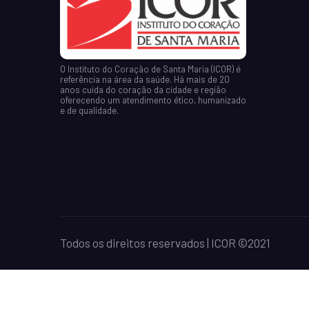
O Instituto do Coração de Santa Maria (ICOR) é
referência na área da saúde. Há mais de 20
anos cuida do coração da cidade e região
oferecendo um atendimento ético, humanizado
e de qualidade.
Todos os direitos reservados | ICOR ©2021