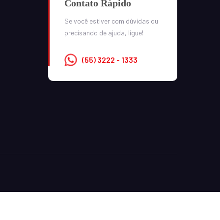
Contato Rápido
Se você estiver com dúvidas ou
precisando de ajuda, ligue!
(55) 3222 - 1333