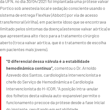
da UFN, no dia 30/04/2021 foi implantada uma prótese valvar
Portico sob anestesia local e sedação consciente usando o
sistema de entrega FlexNav (Abbott) por via de acesso
transfemoral (virilha), em paciente idoso que se encontrava
limitado pelos sintomas da doença (estenose valvar aórtica) e
que apresentava alto risco para a tratamento cirúrgico
aberto (troca valvar aórtica, que é o tratamento de escolha
em pacientes mais jovens).
“O diferencial dessa válvula é a estabilidade
hemodinâmica contínua”,
comentou o Dr. Arnoldo
Azevedo dos Santos, cardiologista intervencionista e
chefe do Serviço de Hemodinâmica e Cardiologia
Intervencionista do H-ICOR. “A posição intra-anular
dos folhetos desta válvula auto-expansível permite o
funcionamento precoce da prótese desde a fase inicial
do implante, resultando em estabilidade