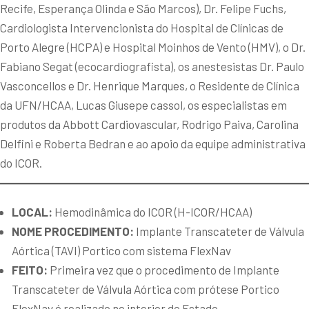
Recife, Esperança Olinda e São Marcos), Dr. Felipe Fuchs,
Cardiologista Intervencionista do Hospital de Clínicas de
Porto Alegre (HCPA) e Hospital Moinhos de Vento (HMV), o Dr.
Fabiano Segat (ecocardiografista), os anestesistas Dr. Paulo
Vasconcellos e Dr. Henrique Marques, o Residente de Clínica
da UFN/HCAA, Lucas Giusepe cassol, os especialistas em
produtos da Abbott Cardiovascular, Rodrigo Paiva, Carolina
Delfini e Roberta Bedran e ao apoio da equipe administrativa
do ICOR.
LOCAL:
Hemodinâmica do ICOR (H-ICOR/HCAA)
NOME PROCEDIMENTO:
Implante Transcateter de Válvula
Aórtica (TAVI) Portico com sistema FlexNav
FEITO:
Primeira vez que o procedimento de Implante
Transcateter de Válvula Aórtica com prótese Portico
FlexNav é realizado no interior do Estado.