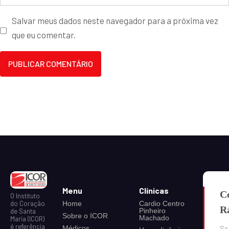
Salvar meus dados neste navegador para a próxima vez
que eu comentar.
Menu
Clínicas
C
O Instituto
do Coração
Home
Cardio Centro
R
Pinheiro
de Santa
Sobre o ICOR
Machado
Maria (ICOR)
é referência
Médicos
Se