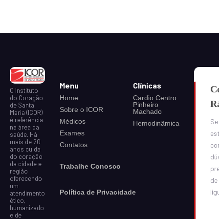
Menu
Clínicas
C
O Instituto
do Coração
Home
Cardio Centro
R
Pinheiro
de Santa
Sobre o ICOR
Machado
Maria (ICOR)
é referência
Médicos
Se
Hemodinâmica
na área da
Exames
est
saúde. Há
mais de 20
Contatos
co
anos cuida
do coração
dú
da cidade e
Trabalhe Conosco
pr
região
oferecendo
de
um
lig
Política de Privacidade
atendimento
ético,
humanizado
e de